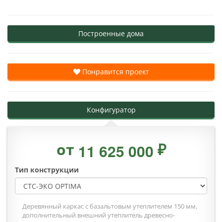
Построенные дома
Понравится проект
Конфигуратор
от
₽
1
1
6
2
5
0
0
0
Тип конструкции
Деревянный каркас с базальтовым утеплителем 150 мм,
дополнительный внешний утеплитель древесно-