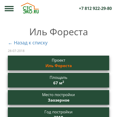
+7 812 922-29-80
Иль Фореста
← Назад к списку
28-07-2018
Проект
Иль Фореста
Площаль
2
67 м
Место постройки
Заозерное
Год постройки