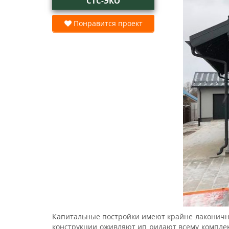
СТС-ЭКО
Понравится проект
Капитальные постройки имеют крайне лаконичну
конструкции оживляют ип ридают всему комплекс