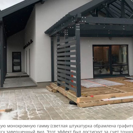
ю монохромную гамму (светлая штукатурка обрамлена графито
у завершенный вид. Этот эффект был достигнут за счет точно